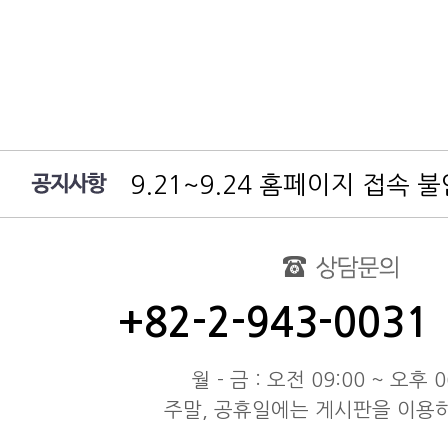
9.21~9.24 홈페이지 접속 
여름 휴가 배송 지연 안내
대림엔터프라이즈 공지
test
동해물과 백두산이 마르고 닳도
+82-2-943-0031
동해물과 백두산이 마르고 닳도
동해물과 백두산이 마르고 닳도
월 - 금 : 오전 09:00 ~ 오후 0
주말, 공휴일에는 게시판을 이용