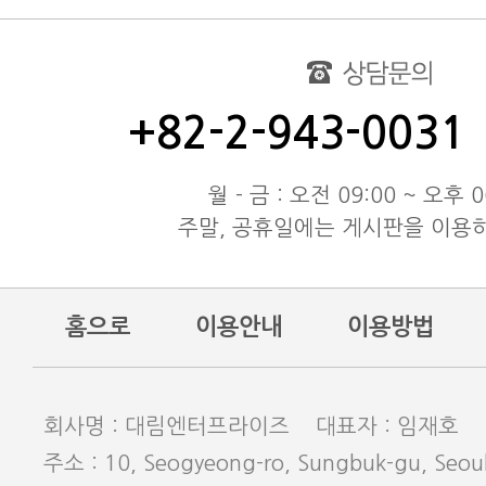
여름 휴가 배송 지연 안내
대림엔터프라이즈 공지
test
동해물과 백두산이 마르고 닳도
+82-2-943-0031
동해물과 백두산이 마르고 닳도
동해물과 백두산이 마르고 닳도
월 - 금 : 오전 09:00 ~ 오후 0
주말, 공휴일에는 게시판을 이용
홈으로
이용안내
이용방법
회사명 : 대림엔터프라이즈 대표자 : 임재호
주소 : 10, Seogyeong-ro, Sungbuk-gu, Seoul